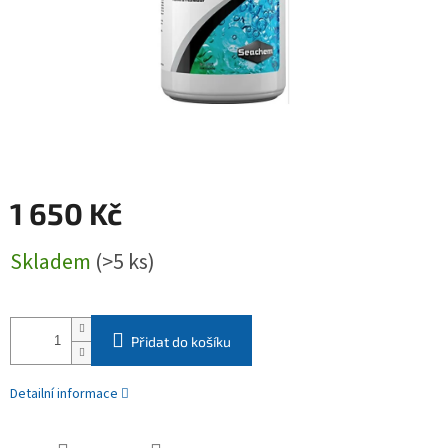
1 650 Kč
Měrná
Skladem
(>5 ks)
cena:
Přidat do košíku
Detailní informace