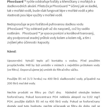
PhosGuard
™ rychle odstraňuje fosfáty a křemičitany z mořských a
sladkovodních akvárií. Přestože je PhosGuard ™ účinný jak ve sladké,
tak v mořské vodě, bude však fungovat lépe v mořské vodě a jeho
vlastnosti jsou lépe využity v mořské vodě.
Nedoporučuje se pro fosfátově pufrovanou sladkou vodu
(PhosGuard ™ by odstranil pufr až do nasycení), což by vadilo
rostlinám.
PhosGuard ™ je vysoce porézní a korálkově tvarovaný,
aby podporoval snadný průtok vody kolem a kolem něj, a tím i
zvýšení jeho účinnosti i kapacity.
Návod:
Upozornění: Vytváří teplo při kontaktu s vodou. Před použitím
propláchněte. Měl by být umístěn v místech s největším průtokem vody
(ve filtru). Doporučujeme jej umístit do filtračního sáčku.
Použijte 85 ml (1/3 hrnku) na 400 litrů sladkovodní vody, případně na
200 litrů mořské vody.
Nechte produkt ve filtru po čtyři dny. Následně otestujte testem
fosforečnany. Pokud koncentrace PO4 neklesla alespoň na 0,02 mg/l
PO4, použijte dalších 85 ml na 400 litrů vody. Pokud se fosforečnany
dostaly pod tuto hodnotu, nechte přípravek ve filtru do doby, než se