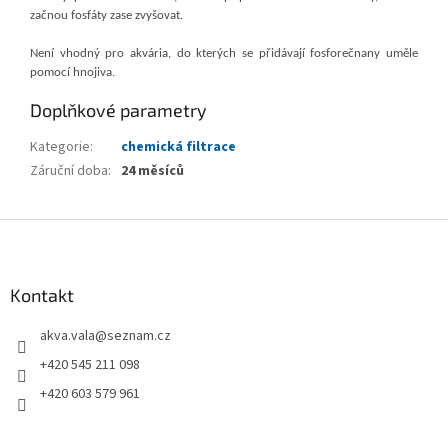
začnou fosfáty zase zvyšovat.
Není vhodný pro akvária, do kterých se přidávají fosforečnany uměle
pomocí hnojiva.
Doplňkové parametry
Kategorie
:
chemická filtrace
Záruční doba
:
24 měsíců
Z
á
p
a
Kontakt
t
akva.vala
@
seznam.cz
í
+420 545 211 098
+420 603 579 961