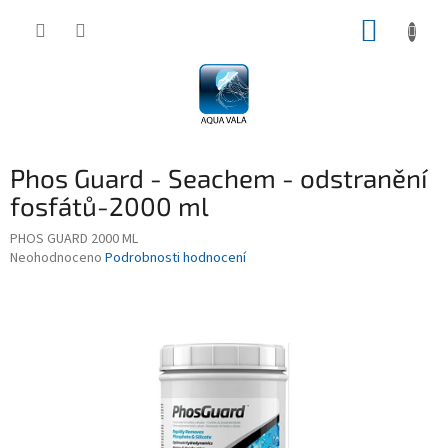
Přejít
NÁKUP
na
obsah
KOŠÍK
Phos Guard - Seachem - odstranění
fosfátů-2000 ml
PHOS GUARD 2000 ML
Průměrné
Neohodnoceno
Podrobnosti hodnocení
hodnocení
produktu
je
0,0
z
5
hvězdiček.