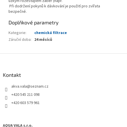
úzkým rozestupem žáber (např.
Při dodržení pokynů k dávkování je použití pro zvířata
bezpečné.
Doplňkové parametry
Kategorie
:
chemická filtrace
Záruční doba
:
24 měsíců
Z
á
p
a
Kontakt
t
akva.vala
@
seznam.cz
í
+420 545 211 098
+420 603 579 961
AQUA VALA s.r.o.