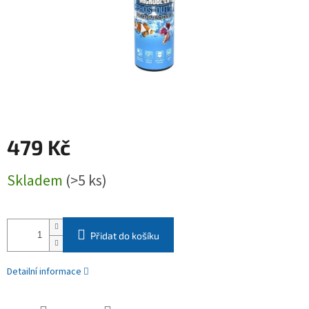
479 Kč
Měrná
Skladem
(>5 ks)
cena:
Přidat do košíku
Detailní informace