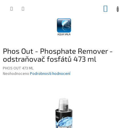
Přejít
NÁKUP
na
obsah
KOŠÍK
Phos Out - Phosphate Remover -
odstraňovač fosfátů 473 ml
PHOS OUT 473 ML
Průměrné
Neohodnoceno
Podrobnosti hodnocení
hodnocení
produktu
je
0,0
z
5
hvězdiček.