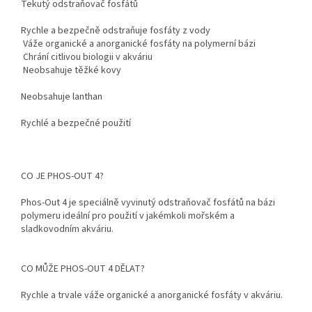
Tekutý odstraňovač fosfátů
Rychle a bezpečně odstraňuje fosfáty z vody
Váže organické a anorganické fosfáty na polymerní bázi
Chrání citlivou biologii v akváriu
Neobsahuje těžké kovy
Neobsahuje lanthan
Rychlé a bezpečné použití
CO JE PHOS-OUT 4?
Phos-Out 4 je speciálně vyvinutý odstraňovač fosfátů na bázi
polymeru ideální pro použití v jakémkoli mořském a
sladkovodním akváriu.
CO MŮŽE PHOS-OUT 4 DĚLAT?
Rychle a trvale váže organické a anorganické fosfáty v akváriu.