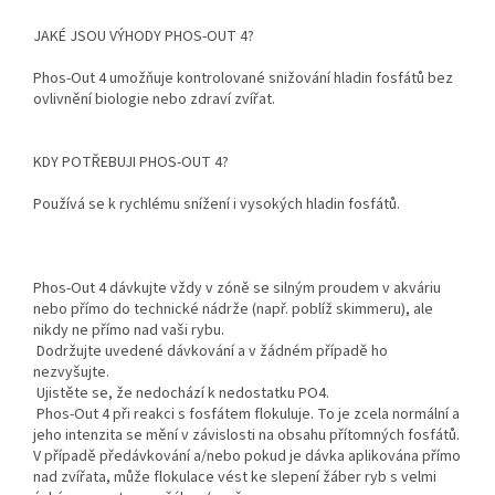
JAKÉ JSOU VÝHODY PHOS-OUT 4?
Phos-Out 4 umožňuje kontrolované snižování hladin fosfátů bez
ovlivnění biologie nebo zdraví zvířat.
KDY POTŘEBUJI PHOS-OUT 4?
Používá se k rychlému snížení i vysokých hladin fosfátů.
Phos-Out 4 dávkujte vždy v zóně se silným proudem v akváriu
nebo přímo do technické nádrže (např. poblíž skimmeru), ale
nikdy ne přímo nad vaši rybu.
Dodržujte uvedené dávkování a v žádném případě ho
nezvyšujte.
Ujistěte se, že nedochází k nedostatku PO4.
Phos-Out 4 při reakci s fosfátem flokuluje. To je zcela normální a
jeho intenzita se mění v závislosti na obsahu přítomných fosfátů.
V případě předávkování a/nebo pokud je dávka aplikována přímo
nad zvířata, může flokulace vést ke slepení žáber ryb s velmi