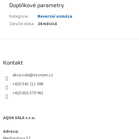
Doplňkové parametry
Kategorie
:
Reverzní osmóza
Záruční doba
:
24 měsíců
Z
á
p
a
Kontakt
t
akva.vala
@
seznam.cz
í
+420 545 211 098
+420 603 579 961
AQUA VALA s.r.o.
Adresa:
Merhautova 57