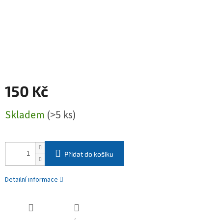
150 Kč
Měrná
Skladem
(>5 ks)
cena:
Přidat do košíku
Detailní informace