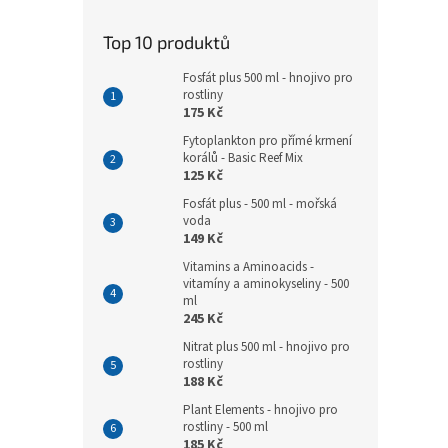
Top 10 produktů
Fosfát plus 500 ml - hnojivo pro
rostliny
175 Kč
Fytoplankton pro přímé krmení
korálů - Basic Reef Mix
125 Kč
Fosfát plus - 500 ml - mořská
voda
149 Kč
Vitamins a Aminoacids -
vitamíny a aminokyseliny - 500
ml
245 Kč
Nitrat plus 500 ml - hnojivo pro
rostliny
188 Kč
Plant Elements - hnojivo pro
rostliny - 500 ml
185 Kč