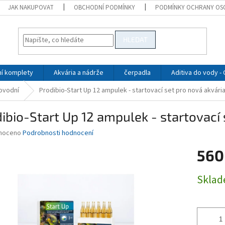
JAK NAKUPOVAT
OBCHODNÍ PODMÍNKY
PODMÍNKY OCHRANY OS
HLEDAT
ní komplety
Akvária a nádrže
čerpadla
Aditiva do vody -
ovodní
Prodibio-Start Up 12 ampulek - startovací set pro nová akvári
ibio-Start Up 12 ampulek - startovací 
né
noceno
Podrobnosti hodnocení
ní
560
u
Měrná
Skla
cena:
ek.