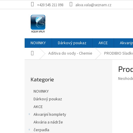
Přejít
+420 545 211 098
akva.vala@seznam.cz
na
obsah
NOVINKY
Dárkový poukaz
AKCE
Akvarij
Domů
Aditiva do vody - Chemie
PRODIBIO Sladk
P
Prod
o
Přeskočit
s
Průměr
Neohod
Kategorie
kategorie
t
hodnoce
r
produkt
NOVINKY
a
je
Dárkový poukaz
0,0
n
z
AKCE
n
5
í
Akvarijní komplety
hvězdič
p
Akvária a nádrže
a
čerpadla