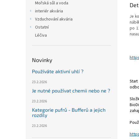
Mořská sůl a voda
Det
interiér akvária
Je k
Vzduchování akvária
náběh
Ostatní
po 1
nasaz
Léčiva
http
Novinky
Používáte aktivní uhlí ?
Star
23.2.2026
odbo
Je nutné používat chemii nebo ne ?
Slož
23.2.2026
BioDi
Kategorie pufrů - Bufferů a jejich
zahaj
rozdíly
Použi
23.2.2026
http