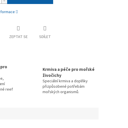
informace
ZEPTAT SE
SDÍLET
 pro
Krmiva a péče pro mořské
živočichy
e,
Speciální krmiva a doplňky
zení
přizpůsobené potřebám
čné reef
mořských organismů.