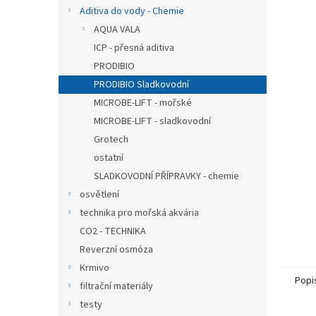
n
Aditiva do vody - Chemie
e
AQUA VALA
l
ICP - přesná aditiva
PRODIBIO
PRODIBIO Sladkovodní
MICROBE-LIFT - mořské
MICROBE-LIFT - sladkovodní
Grotech
ostatní
SLADKOVODNÍ PŘÍPRAVKY - chemie
osvětlení
technika pro mořská akvária
CO2 - TECHNIKA
Reverzní osmóza
Krmivo
Popi
filtrační materiály
testy