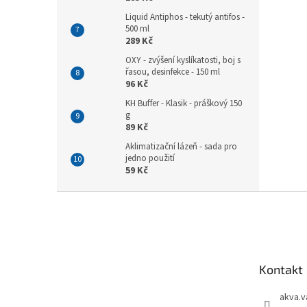
Liquid Antiphos - tekutý antifos -
500 ml
289 Kč
OXY - zvýšení kyslíkatosti, boj s
řasou, desinfekce - 150 ml
96 Kč
KH Buffer - Klasik - práškový 150
g
89 Kč
Aklimatizační lázeň - sada pro
jedno použití
59 Kč
Z
á
p
a
t
Kontakt
í
akva.v