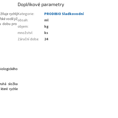
Doplňkové parametry
ňuje rychlý
Kategorie
:
PRODIBIO Sladkovodní
řské vodě již
obsah
:
ml
ou dobu pro
objem
:
kg
množství
:
ks
Záruční doba
:
24
iologického
ruhá složka
 které rychle