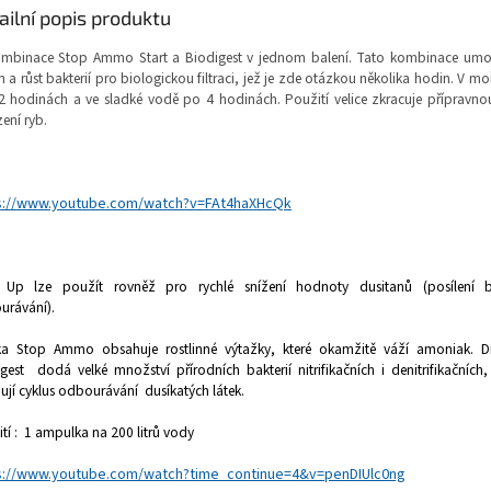
ailní popis produktu
ombinace Stop Ammo Start a Biodigest v jednom balení. Tato kombinace umož
 a růst bakterií pro biologickou filtraci, jež je zde otázkou několika hodin. V mo
2 hodinách a ve sladké vodě po 4 hodinách. Použití velice zkracuje přípravn
ení ryb.
s://www.youtube.com/watch?v=FAt4haXHcQk
t Up lze použít rovněž pro rychlé snížení hodnoty dusitanů (posílení b
urávání).
ka Stop Ammo obsahuje rostlinné výtažky, které okamžitě váží amoniak. D
gest
dodá velké množství přírodních bakterií nitrifikačních i denitrifikačních,
ují cyklus odbourávání
dusíkatých látek.
tí :
1 ampulka na 200 litrů vody
s://www.youtube.com/watch?time_continue=4&v=penDIUlc0ng