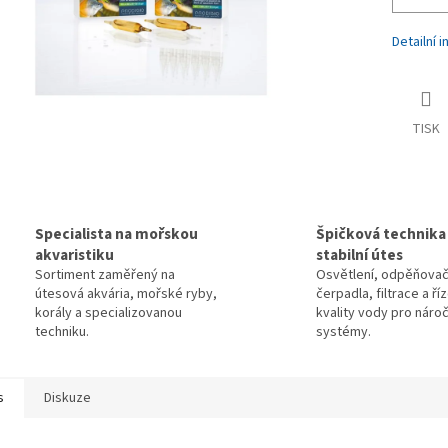
Detailní 
TISK
Specialista na mořskou
Špičková technika
akvaristiku
stabilní útes
Sortiment zaměřený na
Osvětlení, odpěňovač
útesová akvária, mořské ryby,
čerpadla, filtrace a ří
korály a specializovanou
kvality vody pro náro
techniku.
systémy.
s
Diskuze