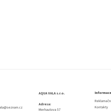
Informace
AQUA VALA s.r.o.
Reklamační
Adresa:
Kontakty
ala
@
seznam.cz
Merhautova 57