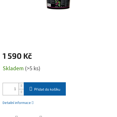
1 590 Kč
Měrná
Skladem
(>5 ks)
cena:
Přidat do košíku
Detailní informace