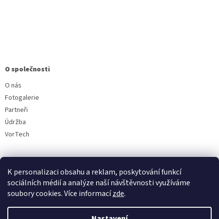
O společnosti
O nás
Fotogalerie
Partneři
Údržba
VorTech
K personalizaci obsahu a reklam, poskytování funkcí
sociálních médií a analýze naší návštěvnosti využíváme
soubory cookies. Více informací
zde
.
Vytvořil Shoptet
Nastavení