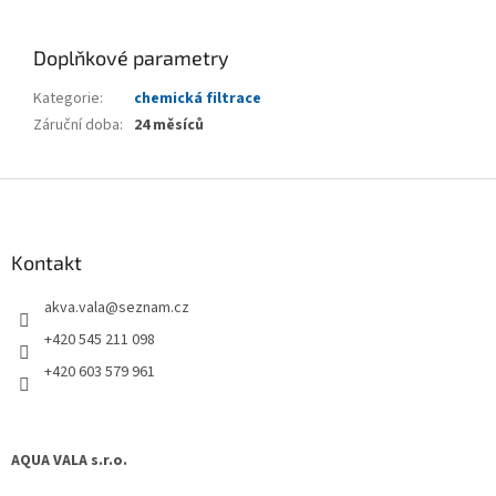
Doplňkové parametry
Kategorie
:
chemická filtrace
Záruční doba
:
24 měsíců
Z
á
p
a
Kontakt
t
akva.vala
@
seznam.cz
í
+420 545 211 098
+420 603 579 961
AQUA VALA s.r.o.