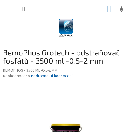
Přejít
NÁKUP
na
obsah
KOŠÍK
RemoPhos Grotech - odstraňovač
fosfátů - 3500 ml -0,5-2 mm
REMOPHOS - 3500 ML -0-5-2 MM
Průměrné
Neohodnoceno
Podrobnosti hodnocení
hodnocení
produktu
je
0,0
z
5
hvězdiček.