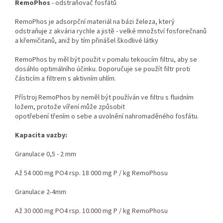
RemoPhos
- odstraňovač fosfátů
RemoPhos je adsorpční materiál na bázi železa, který
odstraňuje z akvária rychle a jistě - velké množství fosforečnanů
a křemičitanů, aniž by tím přinášel škodlivé látky
RemoPhos by měl být použit v pomalu tekoucím filtru, aby se
dosáhlo optimálního účinku. Doporučuje se použít filtr proti
částicím a filtrem s aktivním uhlím.
Přístroj RemoPhos by neměl být používán ve filtru s fluidním
ložem, protože víření může způsobit
opotřebení třením o sebe a uvolnění nahromaděného fosfátu.
Kapacita vazby:
Granulace 0,5 - 2 mm
Až 54 000 mg PO4 rsp. 18 000 mg P / kg RemoPhosu
Granulace 2-4mm
Až 30 000 mg PO4 rsp. 10.000 mg P / kg RemoPhosu