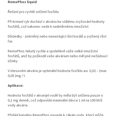
RemoPhos liquid
Řešení pro rychlé snížení fosfátu
Při krmení ryb dochází v akváriu ke stálému zvyšování hodnoty
fosfátů, což nakonec vede k nadměrnému množství.
Důsledky - zmírněný nebo neexistující růst korálů a zvýšený růst
řas
RemoPhos tekutý rychle a spolehlivě váže velké množství
fosfátů, aniž by poškodil vaše akvárium nebo měl jiné nežádoucí
účinky
V útesovém akváriu je optimální hodnota fosfátu asi. 0,02 – (max
0,05 )mg / l.
Aplikace:
Hodnota fosfátů v akvarijní vodě by měla být snížena pouze o
0,1 mg denně, což odpovídá maximální dávce 1 ml na 100 litrů
vody akvária.
Přidání kapaliny RemoPhos povede k zákalu vody, který může