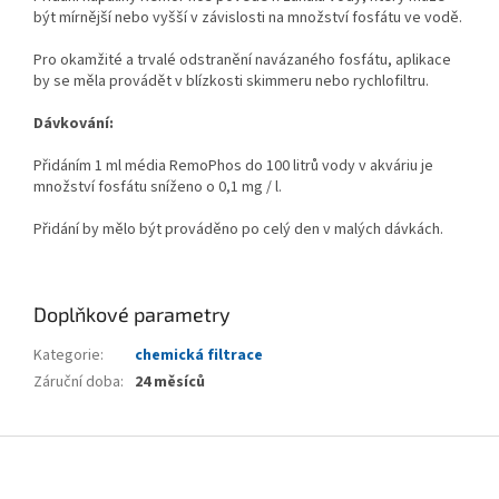
být mírnější nebo vyšší v závislosti na množství fosfátu ve vodě.
Pro okamžité a trvalé odstranění navázaného fosfátu, aplikace
by se měla provádět v blízkosti skimmeru nebo rychlofiltru.
Dávkování:
Přidáním 1 ml média RemoPhos do 100 litrů vody v akváriu je
množství fosfátu sníženo o 0,1 mg / l.
Přidání by mělo být prováděno po celý den v malých dávkách.
Doplňkové parametry
Kategorie
:
chemická filtrace
Záruční doba
:
24 měsíců
Z
á
p