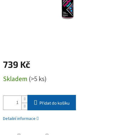
739 Kč
Měrná
Skladem
(>5 ks)
cena:
Přidat do košíku
Detailní informace