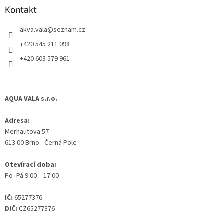
a
Kontakt
t
akva.vala
@
seznam.cz
í
+420 545 211 098
+420 603 579 961
AQUA VALA s.r.o.
Adresa:
Merhautova 57
613 00 Brno - Černá Pole
Otevírací doba:
Po–Pá 9:00 – 17:00
IČ:
65277376
DIČ:
CZ65277376