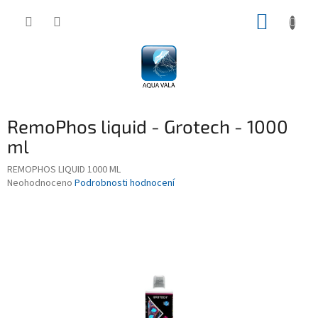
Přejít
NÁKUP
na
obsah
KOŠÍK
RemoPhos liquid - Grotech - 1000
ml
REMOPHOS LIQUID 1000 ML
Průměrné
Neohodnoceno
Podrobnosti hodnocení
hodnocení
produktu
je
0,0
z
5
hvězdiček.