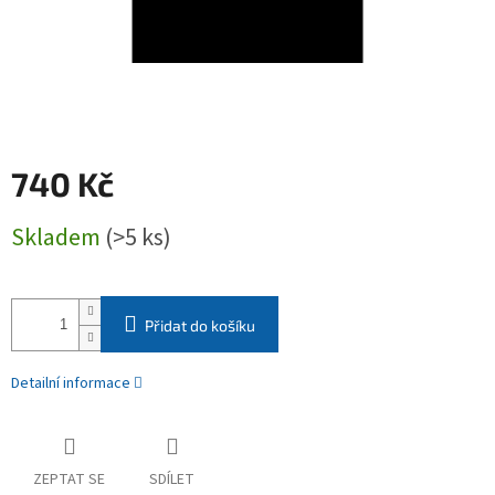
740 Kč
Měrná
Skladem
(>5 ks)
cena:
Přidat do košíku
Detailní informace
ZEPTAT SE
SDÍLET