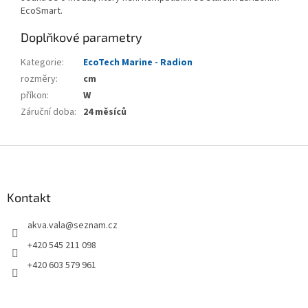
EcoSmart.
Doplňkové parametry
Kategorie
:
EcoTech Marine - Radion
rozměry
:
cm
příkon
:
W
Záruční doba
:
24 měsíců
Z
á
p
a
Kontakt
t
akva.vala
@
seznam.cz
í
+420 545 211 098
+420 603 579 961