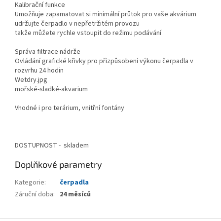
Kalibrační funkce
Umožňuje zapamatovat si minimální průtok pro vaše akvárium
udržujte čerpadlo v nepřetržitém provozu
takže můžete rychle vstoupit do režimu podávání
Správa filtrace nádrže
Ovládání grafické křivky pro přizpůsobení výkonu čerpadla v
rozvrhu 24 hodin
Wetdry.jpg
mořské-sladké-akvarium
Vhodné i pro terárium, vnitřní fontány
DOSTUPNOST - skladem
Doplňkové parametry
Kategorie
:
čerpadla
Záruční doba
:
24 měsíců