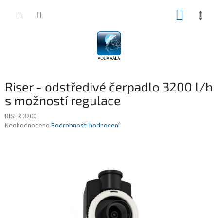
Přejít
NÁKUP
na
obsah
KOŠÍK
Riser - odstředivé čerpadlo 3200 l/h
s možností regulace
RISER 3200
Průměrné
Neohodnoceno
Podrobnosti hodnocení
hodnocení
produktu
je
0,0
z
5
hvězdiček.