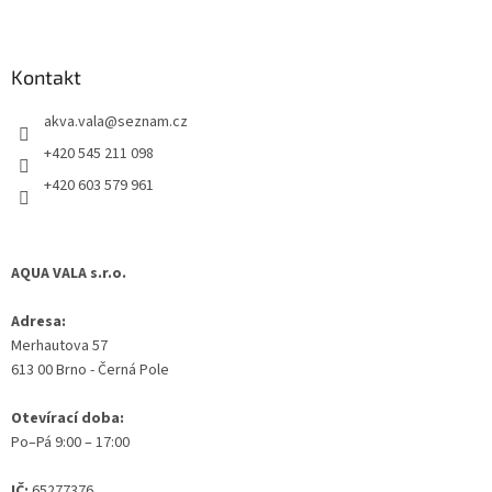
Z
á
p
a
Kontakt
t
akva.vala
@
seznam.cz
í
+420 545 211 098
+420 603 579 961
AQUA VALA s.r.o.
Adresa:
Merhautova 57
613 00 Brno - Černá Pole
Otevírací doba:
Po–Pá 9:00 – 17:00
IČ:
65277376