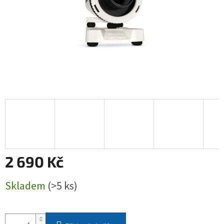
2 690 Kč
Měrná
Skladem
(>5 ks)
cena: