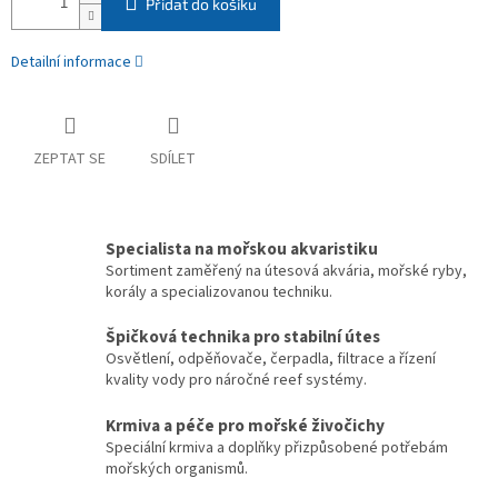
Přidat do košíku
Detailní informace
ZEPTAT SE
SDÍLET
Specialista na mořskou akvaristiku
Sortiment zaměřený na útesová akvária, mořské ryby,
korály a specializovanou techniku.
Špičková technika pro stabilní útes
Osvětlení, odpěňovače, čerpadla, filtrace a řízení
kvality vody pro náročné reef systémy.
Krmiva a péče pro mořské živočichy
Speciální krmiva a doplňky přizpůsobené potřebám
mořských organismů.