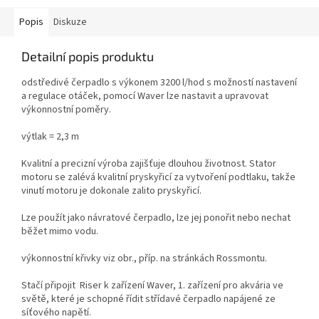
Popis
Diskuze
Detailní popis produktu
odstředivé čerpadlo s výkonem 3200 l/hod s možností nastavení
a regulace otáček, pomocí Waver lze nastavit a upravovat
výkonnostní poměry.
výtlak = 2,3 m
Kvalitní a precizní výroba zajišťuje dlouhou životnost. Stator
motoru se zalévá kvalitní pryskyřicí za vytvoření podtlaku, takže
vinutí motoru je dokonale zalito pryskyřicí.
Lze použít jako návratové čerpadlo, lze jej ponořit nebo nechat
běžet mimo vodu.
výkonnostní křivky viz obr., příp. na stránkách Rossmontu.
Stačí připojit Riser k zařízení Waver, 1. zařízení pro akvária ve
světě, které je schopné řídit střídavé čerpadlo napájené ze
síťového napětí.