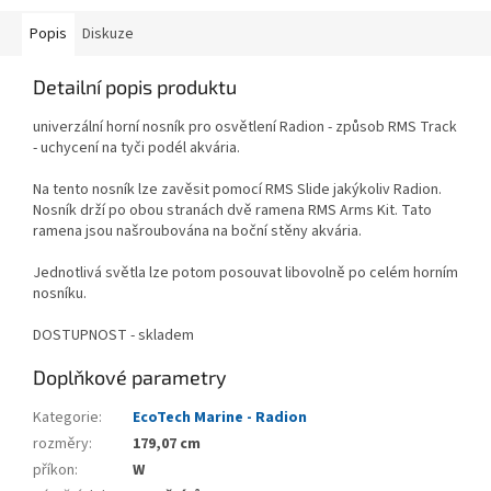
Popis
Diskuze
Detailní popis produktu
univerzální horní nosník pro osvětlení Radion - způsob RMS Track
- uchycení na tyči podél akvária.
Na tento nosník lze zavěsit pomocí RMS Slide jakýkoliv Radion.
Nosník drží po obou stranách dvě ramena RMS Arms Kit. Tato
ramena jsou našroubována na boční stěny akvária.
Jednotlivá světla lze potom posouvat libovolně po celém horním
nosníku.
DOSTUPNOST - skladem
Doplňkové parametry
Kategorie
:
EcoTech Marine - Radion
rozměry
:
179,07 cm
příkon
:
W