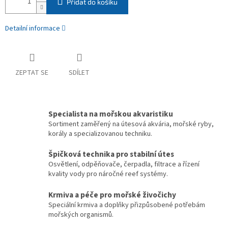
Přidat do košíku
Detailní informace
ZEPTAT SE
SDÍLET
Specialista na mořskou akvaristiku
Sortiment zaměřený na útesová akvária, mořské ryby,
korály a specializovanou techniku.
Špičková technika pro stabilní útes
Osvětlení, odpěňovače, čerpadla, filtrace a řízení
kvality vody pro náročné reef systémy.
Krmiva a péče pro mořské živočichy
Speciální krmiva a doplňky přizpůsobené potřebám
mořských organismů.