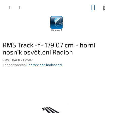
Přejít
NÁKUP
na
obsah
KOŠÍK
RMS Track -f- 179,07 cm - horní
nosník osvětlení Radion
RMS TRACK - 179-07
Průměrné
Neohodnoceno
Podrobnosti hodnocení
hodnocení
produktu
je
0,0
z
5
hvězdiček.