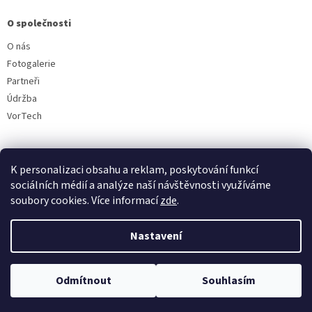
O společnosti
O nás
Fotogalerie
Partneři
Údržba
VorTech
K personalizaci obsahu a reklam, poskytování funkcí
sociálních médií a analýze naší návštěvnosti využíváme
soubory cookies. Více informací
zde
.
Vytvořil Shoptet
Nastavení
Copyright 2026
Aquavala.cz
. Všechna práva vyhrazena.
Upravit
Odmítnout
Souhlasím
nastavení cookies