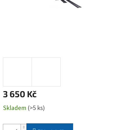
3 650 Kč
Měrná
Skladem
(>5 ks)
cena: