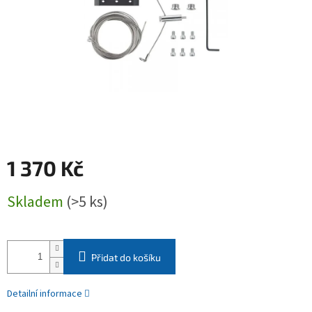
1 370 Kč
Měrná
Skladem
(>5 ks)
cena:
Přidat do košíku
Detailní informace