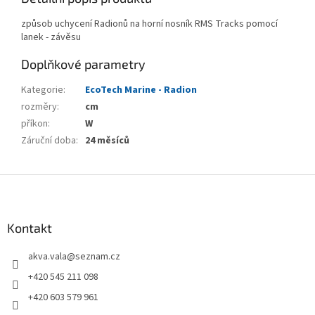
způsob uchycení Radionů na horní nosník RMS Tracks pomocí
lanek - závěsu
Doplňkové parametry
Kategorie
:
EcoTech Marine - Radion
rozměry
:
cm
příkon
:
W
Záruční doba
:
24 měsíců
Z
á
p
a
Kontakt
t
akva.vala
@
seznam.cz
í
+420 545 211 098
+420 603 579 961