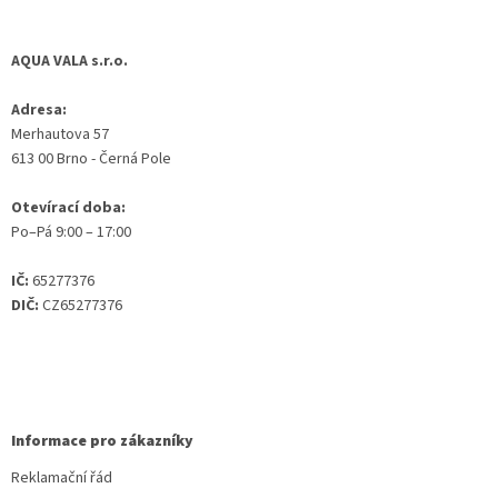
AQUA VALA s.r.o.
Adresa:
Merhautova 57
613 00 Brno - Černá Pole
Otevírací doba:
Po–Pá 9:00 – 17:00
IČ:
65277376
DIČ:
CZ65277376
Informace pro zákazníky
Reklamační řád