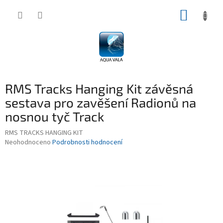
Přejít
NÁKUP
na
obsah
KOŠÍK
RMS Tracks Hanging Kit závěsná
sestava pro zavěšení Radionů na
nosnou tyč Track
RMS TRACKS HANGING KIT
Průměrné
Neohodnoceno
Podrobnosti hodnocení
hodnocení
produktu
je
0,0
z
5
hvězdiček.