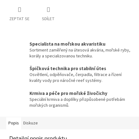
ZEPTAT SE
SDÍLET
Specialista na mořskou akvaristiku
Sortiment zaměřený na útesová akvária, mořské ryby,
korály a specializovanou techniku.
Špičková technika pro stabilní útes
Osvětlení, odpěňovače, čerpadla, filtrace a řízení
kvality vody pro náročné reef systémy.
Krmiva a péče pro mořské živočichy
Speciální krmiva a doplňky přizpůsobené potřebám
mořských organismů.
Popis
Diskuze
Detailní popis produktu