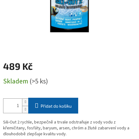
489 Kč
Měrná
Skladem
(>5 ks)
cena:
Přidat do košíku
Sili-Out 2 rychle, bezpečně a trvale odstraňuje z vody vodu z
křemičitany, fosfáty, baryum, arsen, chróm a žluté zabarvení vody a
dlouhodobě zlepšuje kvalitu vody.