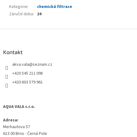
Kategorie
:
chemická filtrace
Záruční doba
:
24
Z
á
p
a
Kontakt
t
akva.vala
@
seznam.cz
í
+420 545 211 098
+420 603 579 961
AQUA VALA s.r.o.
Adresa:
Merhautova 57
613 00 Brno - Černá Pole