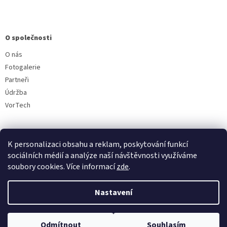
O společnosti
O nás
Fotogalerie
Partneři
Údržba
VorTech
K personalizaci obsahu a reklam, poskytování funkcí
sociálních médií a analýze naší návštěvnosti využíváme
soubory cookies. Více informací
zde
.
Vytvořil Shoptet
Nastavení
Copyright 2026
Aquavala.cz
. Všechna práva vyhrazena.
Upravit
Odmítnout
Souhlasím
nastavení cookies