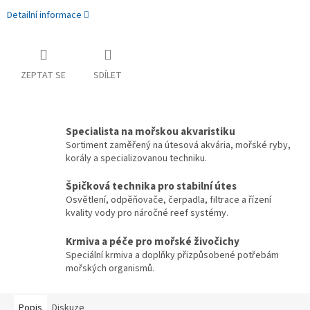
Detailní informace
ZEPTAT SE
SDÍLET
Specialista na mořskou akvaristiku
Sortiment zaměřený na útesová akvária, mořské ryby,
korály a specializovanou techniku.
Špičková technika pro stabilní útes
Osvětlení, odpěňovače, čerpadla, filtrace a řízení
kvality vody pro náročné reef systémy.
Krmiva a péče pro mořské živočichy
Speciální krmiva a doplňky přizpůsobené potřebám
mořských organismů.
Popis
Diskuze