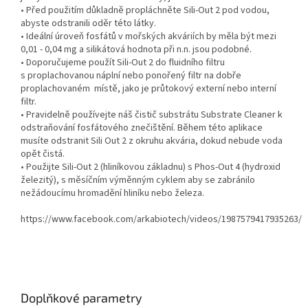
• Před použitím důkladně propláchněte Sili-Out 2 pod vodou,
abyste odstranili oděr této látky.
• Ideální úroveň fosfátů v mořských akváriích by měla být mezi
0,01 - 0,04 mg a silikátová hodnota při n.n.
jsou podobné.
• Doporučujeme použít Sili-Out 2 do fluidního filtru
s proplachovanou náplní nebo ponořený filtr na dobře
proplachovaném
místě, jako je průtokový externí nebo interní
filtr.
• Pravidelně používejte náš čistič substrátu Substrate Cleaner k
odstraňování fosfátového znečištění.
Během této aplikace
musíte odstranit Sili Out 2 z okruhu akvária, dokud nebude voda
opět čistá.
• Použijte Sili-Out 2 (hliníkovou základnu) s Phos-Out 4 (hydroxid
železitý), s měsíčním výměnným cyklem aby se zabránilo
nežádoucímu hromadění hliníku nebo železa.
https://www.facebook.com/arkabiotech/videos/1987579417935263/
Doplňkové parametry