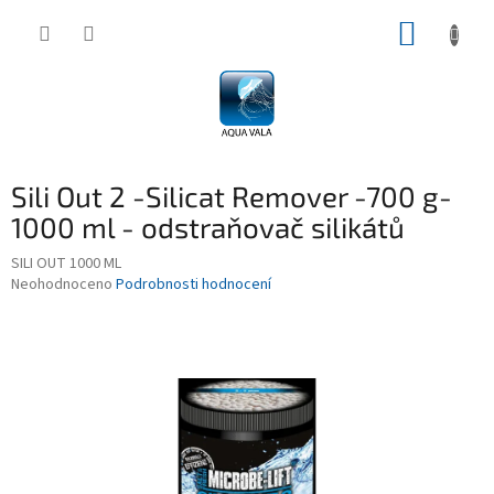
Přejít
NÁKUP
na
obsah
KOŠÍK
Sili Out 2 -Silicat Remover -700 g-
1000 ml - odstraňovač silikátů
SILI OUT 1000 ML
Průměrné
Neohodnoceno
Podrobnosti hodnocení
hodnocení
produktu
je
0,0
z
5
hvězdiček.