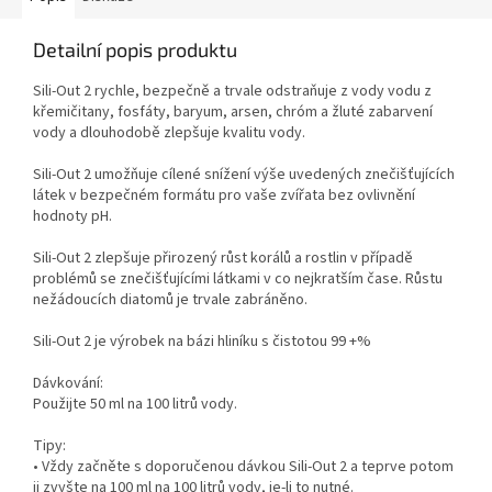
Detailní popis produktu
Sili-Out 2 rychle, bezpečně a trvale odstraňuje z vody vodu z
křemičitany, fosfáty, baryum, arsen, chróm a žluté zabarvení
vody a dlouhodobě zlepšuje kvalitu vody.
Sili-Out 2 umožňuje cílené snížení výše uvedených znečišťujících
látek v bezpečném formátu pro vaše zvířata bez ovlivnění
hodnoty pH.
Sili-Out 2 zlepšuje přirozený růst korálů a rostlin v případě
problémů se znečišťujícími látkami v co nejkratším čase.
Růstu
nežádoucích diatomů je trvale zabráněno.
Sili-Out 2 je výrobek na bázi hliníku s čistotou 99 +%
Dávkování:
Použijte 50 ml na 100 litrů vody.
Tipy:
• Vždy začněte s doporučenou dávkou Sili-Out 2 a teprve potom
ji zvyšte na 100 ml na 100 litrů vody, je-li to nutné.