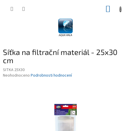
Přejít
NÁKUP
na
obsah
KOŠÍK
Síťka na filtrační materiál - 25x30
cm
SITKA 25X30
Průměrné
Neohodnoceno
Podrobnosti hodnocení
hodnocení
produktu
je
0,0
z
5
hvězdiček.