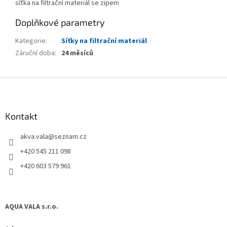
síťka na filtrační materiál se zipem
Doplňkové parametry
Kategorie
:
Síťky na filtrační materiál
Záruční doba
:
24 měsíců
Z
á
p
a
Kontakt
t
akva.vala
@
seznam.cz
í
+420 545 211 098
+420 603 579 961
AQUA VALA s.r.o.