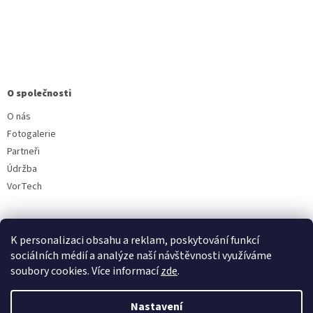
O společnosti
O nás
Fotogalerie
Partneři
Údržba
VorTech
K personalizaci obsahu a reklam, poskytování funkcí
sociálních médií a analýze naší návštěvnosti využíváme
soubory cookies. Více informací
zde
.
Vytvořil Shoptet
Nastavení