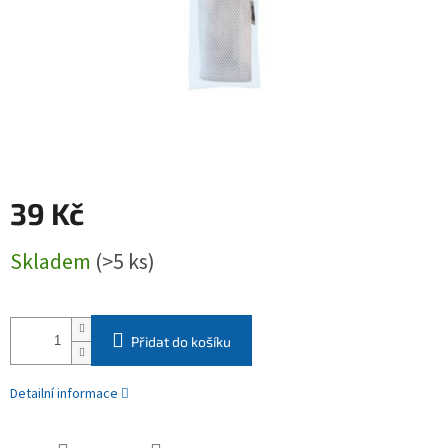
39 Kč
Měrná
Skladem
(>5 ks)
cena:
Přidat do košíku
Detailní informace