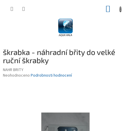
Přejít
NÁKUP
na
obsah
KOŠÍK
škrabka - náhradní břity do velké
ruční škrabky
NAHR BRITY
Průměrné
Neohodnoceno
Podrobnosti hodnocení
hodnocení
produktu
je
0,0
z
5
hvězdiček.