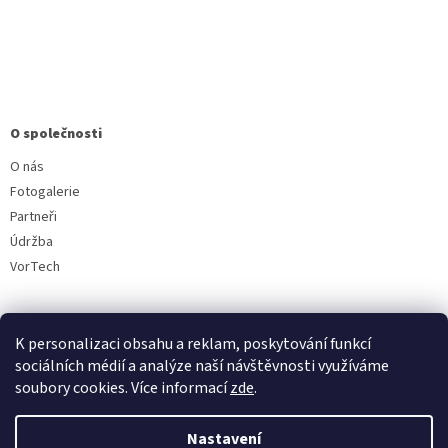
O společnosti
O nás
Fotogalerie
Partneři
Údržba
VorTech
K personalizaci obsahu a reklam, poskytování funkcí
sociálních médií a analýze naší návštěvnosti využíváme
soubory cookies. Více informací
zde
.
Vytvořil Shoptet
Nastavení