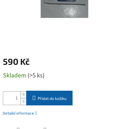
590 Kč
Měrná
Skladem
(>5 ks)
cena:
Přidat do košíku
Detailní informace