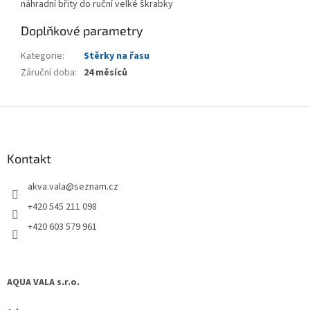
náhradní břity do ruční velké škrabky
Doplňkové parametry
Kategorie
:
Stěrky na řasu
Záruční doba
:
24 měsíců
Z
á
p
a
Kontakt
t
akva.vala
@
seznam.cz
í
+420 545 211 098
+420 603 579 961
AQUA VALA s.r.o.