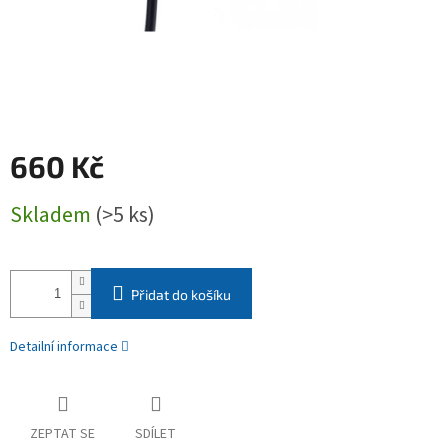
660 Kč
Měrná
Skladem
(>5 ks)
cena:
Přidat do košíku
Detailní informace
ZEPTAT SE
SDÍLET