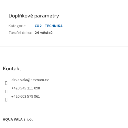
Doplňkové parametry
Kategorie
:
CO2 - TECHNIKA
Záruční doba
:
24 měsíců
Z
á
p
a
Kontakt
t
akva.vala
@
seznam.cz
í
+420 545 211 098
+420 603 579 961
AQUA VALA s.r.o.