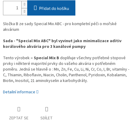
Přidat do košíku
Složka B ze sady Special Mix ABC - pro kompletní péči o mořské
akvárium
Sada - "Special Mix ABC" byl vyvinut jako minimalizace aditiv
korálového akvária pro 3 kanálové pumpy
Tento výrobek
– Special Mix B
doplňuje všechny potřebné stopové
prvky i některé majoritní prvky do vašeho akvária v potřebném
poměru. Jedná se hlavně o : Mn, Zn, Fe, Cu, Li, Ni, Cr, Co, I, Br, vitamíny -
C, Thiamin, Riboflavin, Niacin, Cholin, Panthenol, Pyridoxin, Kobalamin,
Biotin, Inositol, 21 aminokyselin a karbohydráty.
Detailní informace
ZEPTAT SE
SDÍLET