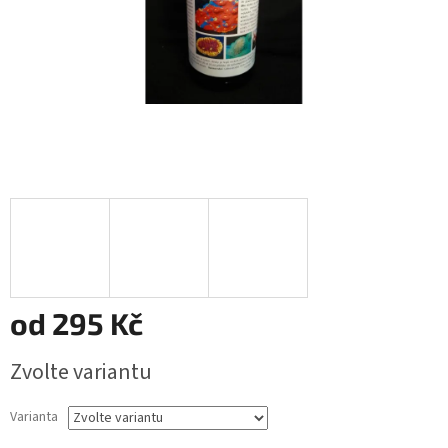
od
295 Kč
Měrná
Zvolte variantu
cena:
Varianta