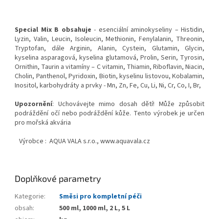
Special Mix B obsahuje
- esenciální aminokyseliny – Histidin,
Lyzin, Valin, Leucin, Isoleucin, Methionin, Fenylalanin, Threonin,
Tryptofan, dále Arginin, Alanin, Cystein, Glutamin, Glycin,
kyselina asparagová, kyselina glutamová, Prolin, Serin, Tyrosin,
Ornithin, Taurin a vitamíny – C vitamin, Thiamin, Riboflavin, Niacin,
Cholin, Panthenol, Pyridoxin, Biotin, kyselinu listovou, Kobalamin,
Inositol, karbohydráty a prvky - Mn, Zn, Fe, Cu, Li, Ni, Cr, Co, I, Br,
Upozornění
: Uchovávejte mimo dosah dětí! Může způsobit
podráždění očí nebo podráždění kůže. Tento výrobek je určen
pro mořská akvária
Výrobce :
AQUA VALA s.r.o., www.aquavala.cz
Doplňkové parametry
Kategorie
:
Směsi pro kompletní péči
obsah
:
500 ml, 1000 ml, 2 L, 5 L