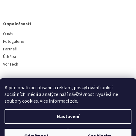
O společnosti
O nás
Fotogalerie
Partneři
Údržba
VorTech
K personalizaci obsahu a reklam, poskytování funkcí
sociálních médií a analýze naší návštěvnosti využíváme
soubory cookies. Více informací
zde
.
Vytvořil Shoptet
Nastavení
Copyright 2026
Aquavala.cz
. Všechna práva vyhrazena.
Upravit