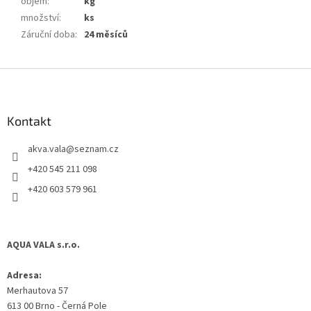
objem
:
kg
množství
:
ks
Záruční doba
:
24 měsíců
Z
á
p
a
Kontakt
t
akva.vala
@
seznam.cz
í
+420 545 211 098
+420 603 579 961
AQUA VALA s.r.o.
Adresa:
Merhautova 57
613 00 Brno - Černá Pole