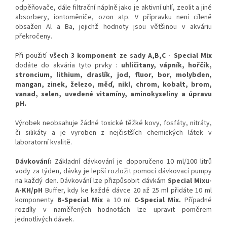
odpěňovače, dále filtrační náplně jako je aktivní uhlí, zeolit a jiné
absorbery, iontoměniče, ozon atp. V přípravku není cíleně
obsažen Al a Ba, jejichž hodnoty jsou většinou v akváriu
překročeny.
Při použití
všech 3 komponent ze sady A,B,C - Special Mix
dodáte do akvária tyto prvky :
uhličitany, vápník, hořčík,
stroncium, lithium, draslík, jod, fluor, bor, molybden,
mangan, zinek, železo, měď, nikl, chrom, kobalt, brom,
vanad, selen, uvedené vitamíny, aminokyseliny a úpravu
pH.
Výrobek neobsahuje žádné toxické těžké kovy, fosfáty, nitráty,
či silikáty a je vyroben z nejčistších chemických látek v
laboratorní kvalitě.
Dávkování:
Základní dávkování je doporučeno 10 ml/100 litrů
vody za týden, dávky je lepší rozložit pomocí dávkovací pumpy
na každý den. Dávkování lze přizpůsobit dávkám
Special Mixu-
A-KH/pH
Buffer, kdy ke každé dávce 20 až 25 ml přidáte 10 ml
komponenty
B-Special Mix
a 10 ml
C-Special Mix.
Případné
rozdíly v naměřených hodnotách lze upravit poměrem
jednotlivých dávek.