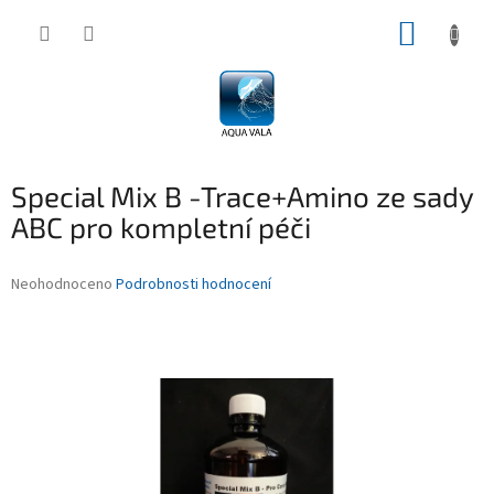
Přejít
NÁKUP
na
obsah
KOŠÍK
Special Mix B -Trace+Amino ze sady
ABC pro kompletní péči
Průměrné
Neohodnoceno
Podrobnosti hodnocení
hodnocení
produktu
je
0,0
z
5
hvězdiček.