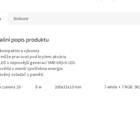
s
Diskuze
ailní popis produktu
 kompaktní a výkonný.
, může pracovat pod krytem akvária.
LED s nejnovější generací SMD bílých LED.
 světla s menší spotřebou energie.
avěný ovladač s pamětí.
k Lumina 20 -
8 w
200x32x10 mm
7 white + 7 RGB 98