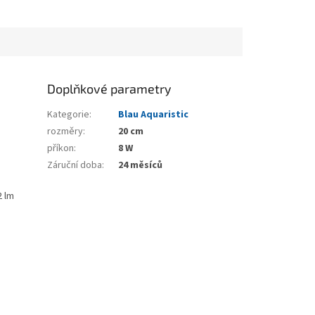
Doplňkové parametry
Kategorie
:
Blau Aquaristic
rozměry
:
20 cm
příkon
:
8 W
Záruční doba
:
24 měsíců
2 lm