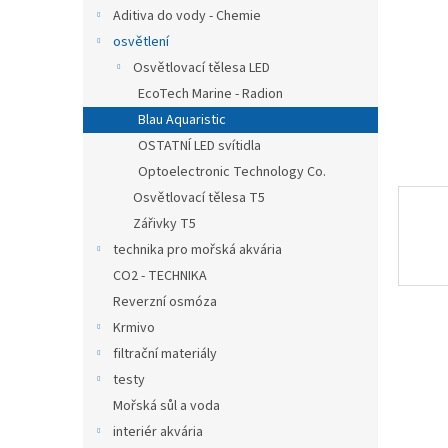
n
Aditiva do vody - Chemie
e
osvětlení
l
Osvětlovací tělesa LED
EcoTech Marine - Radion
Blau Aquaristic
OSTATNÍ LED svítidla
Optoelectronic Technology Co.
Osvětlovací tělesa T5
Zářivky T5
technika pro mořská akvária
CO2 - TECHNIKA
Reverzní osmóza
Krmivo
filtrační materiály
testy
Mořská sůl a voda
interiér akvária