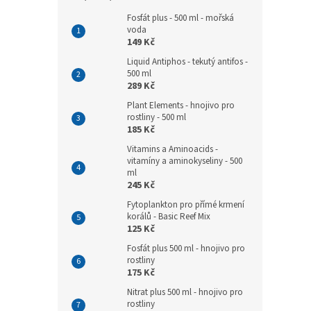
Fosfát plus - 500 ml - mořská
voda
149 Kč
Liquid Antiphos - tekutý antifos -
500 ml
289 Kč
Plant Elements - hnojivo pro
rostliny - 500 ml
185 Kč
Vitamins a Aminoacids -
vitamíny a aminokyseliny - 500
ml
245 Kč
Fytoplankton pro přímé krmení
korálů - Basic Reef Mix
125 Kč
Fosfát plus 500 ml - hnojivo pro
rostliny
175 Kč
Nitrat plus 500 ml - hnojivo pro
rostliny