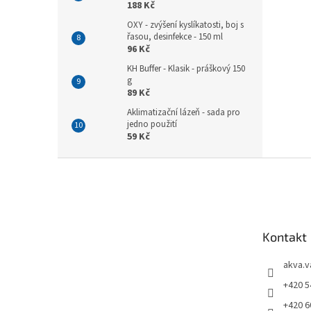
188 Kč
OXY - zvýšení kyslíkatosti, boj s
řasou, desinfekce - 150 ml
96 Kč
KH Buffer - Klasik - práškový 150
g
89 Kč
Aklimatizační lázeň - sada pro
jedno použití
59 Kč
Z
á
p
a
t
Kontakt
í
akva.v
+420 5
+420 6