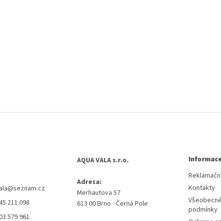
Informace
AQUA VALA s.r.o.
Reklamační
Adresa:
Kontakty
ala
@
seznam.cz
Merhautova 57
Všeobecné
45 211 098
613 00 Brno - Černá Pole
podmínky
03 579 961