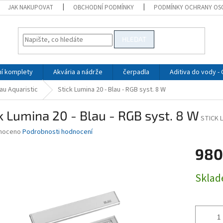
JAK NAKUPOVAT
OBCHODNÍ PODMÍNKY
PODMÍNKY OCHRANY OS
HLEDAT
ní komplety
Akvária a nádrže
čerpadla
Aditiva do vody -
au Aquaristic
Stick Lumina 20 - Blau - RGB syst. 8 W
k Lumina 20 - Blau - RGB syst. 8 W
STICK 
né
noceno
Podrobnosti hodnocení
ní
980
u
Měrná
Skla
cena:
ek.