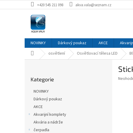
Přejít
+420 545 211 098
akva.vala@seznam.cz
na
obsah
NOVINKY
Dárkový poukaz
AKCE
Akvarij
Domů
osvětlení
Osvětlovací tělesa LED
Bl
P
Stic
o
Přeskočit
s
Průměr
Neohod
Kategorie
kategorie
t
hodnoce
r
produkt
NOVINKY
a
je
Dárkový poukaz
0,0
n
z
AKCE
n
5
í
Akvarijní komplety
hvězdič
p
Akvária a nádrže
a
čerpadla