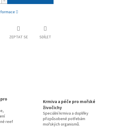
informace
ZEPTAT SE
SDÍLET
 pro
Krmiva a péče pro mořské
živočichy
e,
Speciální krmiva a doplňky
zení
přizpůsobené potřebám
čné reef
mořských organismů.