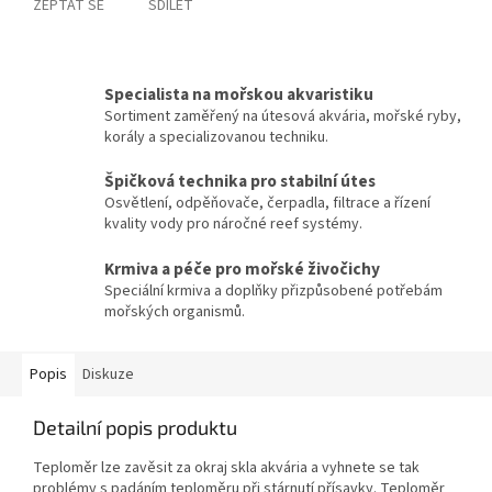
ZEPTAT SE
SDÍLET
Specialista na mořskou akvaristiku
Sortiment zaměřený na útesová akvária, mořské ryby,
korály a specializovanou techniku.
Špičková technika pro stabilní útes
Osvětlení, odpěňovače, čerpadla, filtrace a řízení
kvality vody pro náročné reef systémy.
Krmiva a péče pro mořské živočichy
Speciální krmiva a doplňky přizpůsobené potřebám
mořských organismů.
Popis
Diskuze
Detailní popis produktu
Teploměr lze zavěsit za okraj skla akvária a vyhnete se tak
problémy s padáním teploměru při stárnutí přísavky. Teploměr