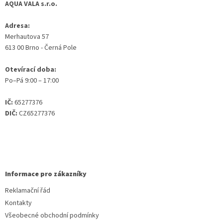
AQUA VALA s.r.o.
Adresa:
Merhautova 57
613 00 Brno - Černá Pole
Otevírací doba:
Po–Pá 9:00 – 17:00
IČ:
65277376
DIČ:
CZ65277376
Informace pro zákazníky
Reklamační řád
Kontakty
Všeobecné obchodní podmínky