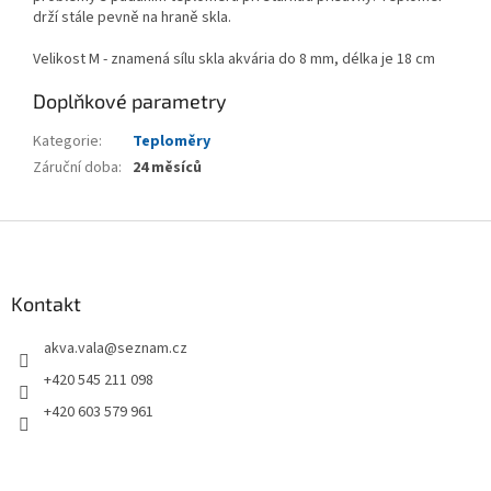
drží stále pevně na hraně skla.
Velikost M - znamená sílu skla akvária do 8 mm, délka je 18 cm
Doplňkové parametry
Kategorie
:
Teploměry
Záruční doba
:
24 měsíců
Z
á
p
a
Kontakt
t
akva.vala
@
seznam.cz
í
+420 545 211 098
+420 603 579 961