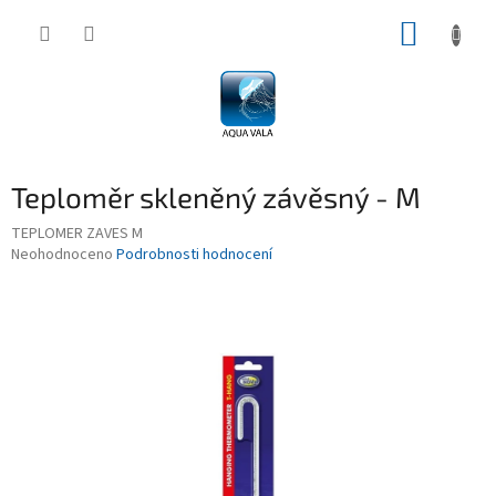
Přejít
NÁKUP
na
obsah
KOŠÍK
Teploměr skleněný závěsný - M
TEPLOMER ZAVES M
Průměrné
Neohodnoceno
Podrobnosti hodnocení
hodnocení
produktu
je
0,0
z
5
hvězdiček.