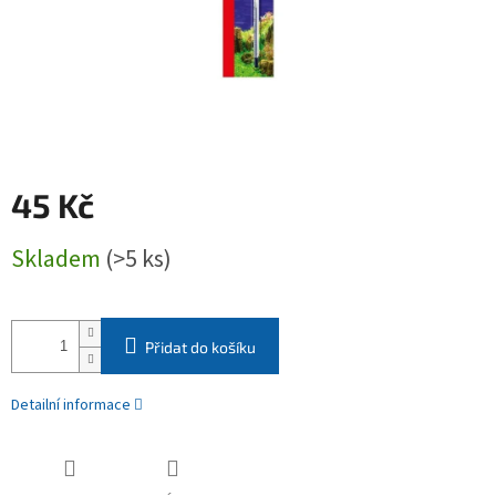
45 Kč
Měrná
Skladem
(>5 ks)
cena:
Přidat do košíku
Detailní informace