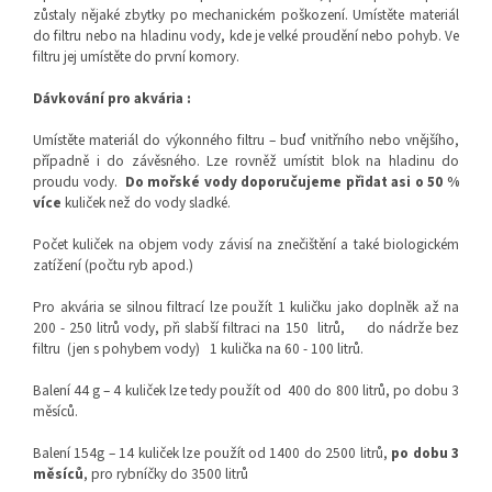
zůstaly nějaké zbytky po mechanickém poškození. Umístěte materiál
do filtru nebo na hladinu vody, kde je velké proudění nebo pohyb. Ve
filtru jej umístěte do první komory.
Dávkování pro akvária :
Umístěte materiál do výkonného filtru – buď vnitřního nebo vnějšího,
případně i do závěsného. Lze rovněž umístit blok na hladinu do
proudu vody.
Do mořské vody doporučujeme přidat asi o 50 %
více
kuliček než do vody sladké.
Počet kuliček na objem vody závisí na znečištění a také biologickém
zatížení (počtu ryb apod.)
Pro akvária se silnou filtrací lze použít 1 kuličku jako doplněk až na
200 - 250 litrů vody, při slabší filtraci na 150
litrů,
do nádrže bez
filtru
(jen s pohybem vody)
1 kulička na 60 - 100 litrů.
Balení 44 g – 4 kuliček lze tedy použít od
400 do 800 litrů, po dobu 3
měsíců.
Balení 154g – 14 kuliček lze použít od 1400 do 2500 litrů,
po dobu 3
měsíců
, pro rybníčky do 3500 litrů