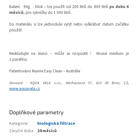
Balení
90g
- blok – lze použít od 200 litrů do 800 litrů
po dobu 6
měsíců
, pro rybníčky do 1 000 litrů.
Do materiálu si lze jednoduše vyrýt nebo vyškrábat datum začátku
použití.
Neskladujte na slunci – může se rozpustit !
Nosné medium je
z parafínu.
Patentováno Marine Easy Clean – Austrálie
,
Dovozce : AQUA VALA s.r.o., Merhautova 57, 613 00 Brno, CZ
www.aquavala.cz
Doplňkové parametry
Kategorie
:
biologická filtrace
Záruční doba
:
24 měsíců