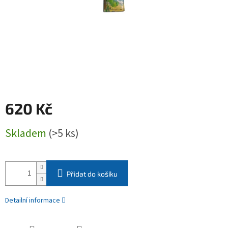
620 Kč
Měrná
Skladem
(>5 ks)
cena:
Přidat do košíku
Detailní informace