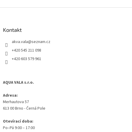
Z
á
p
a
Kontakt
t
akva.vala
@
seznam.cz
í
+420 545 211 098
+420 603 579 961
AQUA VALA s.r.o.
Adresa:
Merhautova 57
613 00 Brno - Černá Pole
Otevírací doba:
Po–Pá 9:00 – 17:00