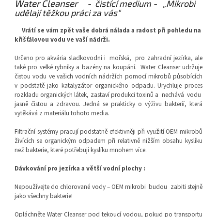
Water Cleanser
-
čistící medium -
„Mikrobi
udělají těžkou práci za vás“
Vrátí se vám zpět vaše dobrá nálada a radost při pohledu na
křišťálovou vodu ve vaší nádrži.
Určeno pro akvária sladkovodní i
mořská,
pro zahradní jezírka, ale
také pro velké rybníky a bazény na koupání.
Water Cleanser udržuje
čistou vodu ve vašich vodních nádržích pomocí mikrobů působících
v podstatě jako katalyzátor organického odpadu. Urychluje proces
rozkladu organických látek, zastaví produkci toxinů a
nechává
vodu
jasně čistou a zdravou.
Jedná se prakticky o výživu bakterií, která
vytěkává z materiálu tohoto media.
Filtrační systémy pracují podstatně efektivněji při využití OEM mikrobů
živících se organickým odpadem při relativně nižším obsahu kyslíku
než bakterie, které potřebují kyslíku mnohem více.
Dávkování pro jezírka a větší vodní plochy :
Nepoužívejte do chlorované vody – OEM mikrobi
budou
zabiti stejně
jako všechny bakterie!
Opláchněte Water Cleanser pod tekoucí vodou, pokud po transportu