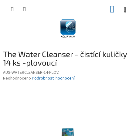
Přejít
NÁKUP
na
obsah
KOŠÍK
The Water Cleanser - čistící kuličky
14 ks -plovoucí
AUS-WATERCLEANSER-14-PLOV.
Průměrné
Neohodnoceno
Podrobnosti hodnocení
hodnocení
produktu
je
0,0
z
5
hvězdiček.