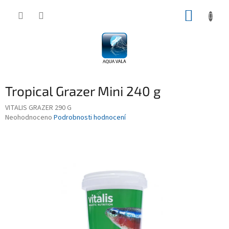
Přejít
NÁKUP
na
obsah
KOŠÍK
Tropical Grazer Mini 240 g
VITALIS GRAZER 290 G
Průměrné
Neohodnoceno
Podrobnosti hodnocení
hodnocení
produktu
je
0,0
z
5
hvězdiček.