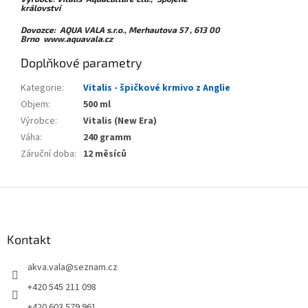
království
Dovozce:
AQUA VALA s.r.o., Merhautova 57 , 613 00
Brno
www.aquavala.cz
Doplňkové parametry
Kategorie
:
Vitalis - špičkové krmivo z Anglie
Objem
:
500 ml
Výrobce
:
Vitalis (New Era)
Váha
:
240 gramm
Záruční doba
:
12 měsíců
Z
á
p
a
Kontakt
t
akva.vala
@
seznam.cz
í
+420 545 211 098
+420 603 579 961