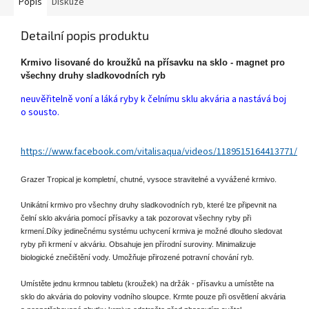
Popis
Diskuze
Detailní popis produktu
Krmivo lisované do kroužků na přísavku na sklo - magnet pro
všechny druhy sladkovodních ryb
neuvěřitelně voní a láká ryby k čelnímu sklu akvária a nastává boj
o sousto.
https://www.facebook.com/vitalisaqua/videos/1189515164413771/
Grazer Tropical je kompletní, chutné, vysoce stravitelné a vyvážené krmivo.
Unikátní krmivo pro všechny druhy sladkovodních ryb, které lze připevnit na
čelní sklo akvária pomocí přísavky a tak pozorovat všechny ryby při
krmení.
Díky jedinečnému systému uchycení krmiva je možné dlouho sledovat
ryby při krmení v akváriu. Obsahuje jen přírodní suroviny. Minimalizuje
biologické znečištění vody. Umožňuje přirozené potravní chování ryb.
Umístěte jednu krmnou tabletu (kroužek) na držák - přísavku a umístěte na
sklo do akvária do poloviny vodního sloupce. Krmte pouze při osvětlení akvária