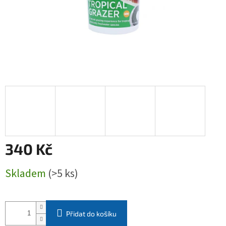
340 Kč
Měrná
Skladem
(>5 ks)
cena:
Přidat do košíku