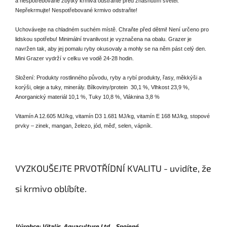
a nespotřebované zbytky krmiva odstraňte před zhasnutím světel.
Nepřekrmujte! Nespotřebované krmivo odstraňte!
Uchovávejte na chladném suchém místě. Chraňte před dětmi! Není určeno pro
lidskou spotřebu! Minimální trvanlivost je vyznačena na obalu. Grazer je
navržen tak, aby jej pomalu ryby okusovaly a mohly se na něm pást celý den.
Mini Grazer vydrží v celku ve vodě 24-28 hodin.
Složení
: Produkty rostlinného původu, ryby a rybí produkty, řasy, měkkýši a
korýši, oleje a tuky, minerály. Bílkoviny/protein 30,1 %, Vlhkost 23,9 %,
Anorganický materiál 10,1 %, Tuky 10,8 %, Vláknina 3,8 %
Vitamín A 12.605 MJ/kg, vitamín D3 1.681 MJ/kg, vitamín E 168 MJ/kg, stopové
prvky – zinek, mangan, železo, jód, měď, selen, vápník.
VYZKOUŠEJTE PRVOTŘÍDNÍ KVALITU - uvidíte, že
si krmivo oblíbíte.
Výrobce: Vitalis
Aquaculture Ltd.,
Spojené