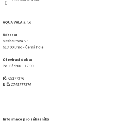
AQUA VALA s.r.o.
Adresa:
Merhautova 57
613 00 Brno - Černá Pole
Otevírací doba:
Po–Pá 9:00 – 17:00
IČ:
65277376
DIČ:
CZ65277376
Informace pro zákazníky