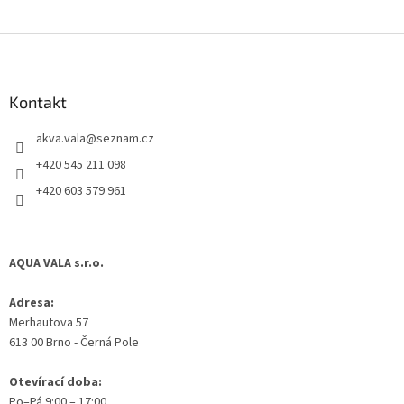
Z
á
p
a
Kontakt
t
akva.vala
@
seznam.cz
í
+420 545 211 098
+420 603 579 961
AQUA VALA s.r.o.
Adresa:
Merhautova 57
613 00 Brno - Černá Pole
Otevírací doba:
Po–Pá 9:00 – 17:00