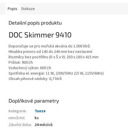
Popis
Diskuze
Detailní popis produktu
DOC Skimmer 9410
Doporučuje se pro mořská akvária do 1.000 litrů.
Hloubka ponoru od 140 do 240 mm bez nastavení.
Rozměry bez postfiltru (D x Š x V): 250 x 180 x 415 mm
Průtok: 900 l/h
Vzduchový výkon: 600 l/h
Spotřeba el. energie: 11 W, 230V/50Hz (15 W, 115V/60Hz)
Obsah pěnové nádoby: 0,7 litrů
Doplňkové parametry
Kategorie
:
Tunze
množství
:
ks
Záruční doba
:
24 měsíců