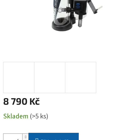
8 790 Kč
Měrná
Skladem
(>5 ks)
cena: