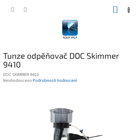
Přejít
NÁKUP
na
obsah
KOŠÍK
Tunze odpěňovač DOC Skimmer
9410
DOC SKIMMER 9410
Průměrné
Neohodnoceno
Podrobnosti hodnocení
hodnocení
produktu
je
0,0
z
5
hvězdiček.