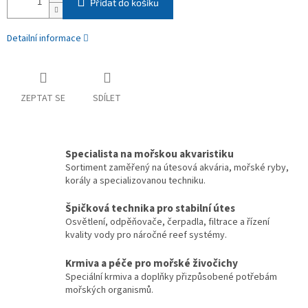
Přidat do košíku
Detailní informace
ZEPTAT SE
SDÍLET
Specialista na mořskou akvaristiku
Sortiment zaměřený na útesová akvária, mořské ryby,
korály a specializovanou techniku.
Špičková technika pro stabilní útes
Osvětlení, odpěňovače, čerpadla, filtrace a řízení
kvality vody pro náročné reef systémy.
Krmiva a péče pro mořské živočichy
Speciální krmiva a doplňky přizpůsobené potřebám
mořských organismů.