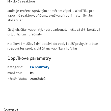
Mix do Ca reaktoru
směs je tvořena správným poměrem vápníku a hořčíku pro
vápenné reaktory, přičemž využívá přírodní materiály. Její
složení je :
čistý uhličitan vápenatý, hydrocarbonat, mušlová drť, korálová
drť, uhličitan hořečnatý.
Korálová i mušlová drť dodává do vody i další prvky, které se
rozpouštějí spolu s uhličitany vápníku a hořčíku.
Doplňkové parametry
Kategorie
:
CA reaktory
množství
:
ks
Záruční doba
:
24 měsíců
Z
á
p
a
Kontakt