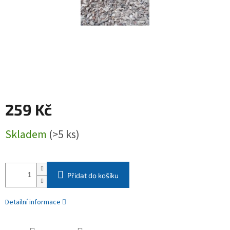
259 Kč
Měrná
Skladem
(>5 ks)
cena:
Přidat do košíku
Detailní informace