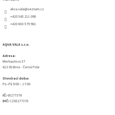
t
akva.vala
@
seznam.cz
í
+420 545 211 098
+420 603 579 961
AQUA VALA s.r.o.
Adresa:
Merhautova 57
613 00 Brno - Černá Pole
Otevírací doba:
Po–Pá 9:00 – 17:00
IČ:
65277376
DIČ:
CZ65277376