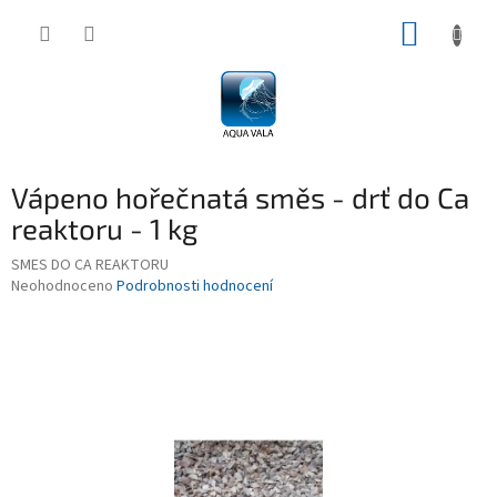
Přejít
NÁKUP
na
obsah
KOŠÍK
Vápeno hořečnatá směs - drť do Ca
reaktoru - 1 kg
SMES DO CA REAKTORU
Průměrné
Neohodnoceno
Podrobnosti hodnocení
hodnocení
produktu
je
0,0
z
5
hvězdiček.