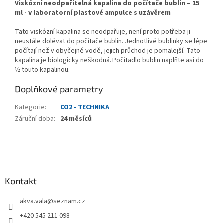
Viskózní neodpařitelná kapalina do počítače bublin – 15
ml - v laboratorní plastové ampulce s uzávěrem
Tato viskózní kapalina se neodpařuje, není proto potřeba ji
neustále dolévat do počítače bublin. Jednotlivé bublinky se lépe
počítají než v obyčejné vodě, jejich průchod je pomalejší. Tato
kapalina je biologicky neškodná. Počítadlo bublin naplňte asi do
½ touto kapalinou.
Doplňkové parametry
Kategorie
:
CO2 - TECHNIKA
Záruční doba
:
24 měsíců
Z
á
p
a
Kontakt
t
akva.vala
@
seznam.cz
í
+420 545 211 098