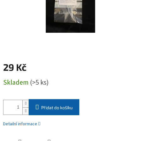
29 Kč
Měrná
Skladem
(>5 ks)
cena:
Přidat do košíku
Detailní informace