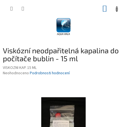
Přejít
NÁKUP
na
obsah
KOŠÍK
Viskózní neodpařitelná kapalina do
počítače bublin - 15 ml
VISKOZNI KAP. 15 ML
Průměrné
Neohodnoceno
Podrobnosti hodnocení
hodnocení
produktu
je
0,0
z
5
hvězdiček.