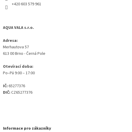
+420 603 579 961
AQUA VALA s.r.o.
Adresa:
Merhautova 57
613 00 Brno - Černá Pole
Otevírací doba:
Po–Pá 9:00 – 17:00
IČ:
65277376
DIČ:
CZ65277376
Informace pro zákazníky