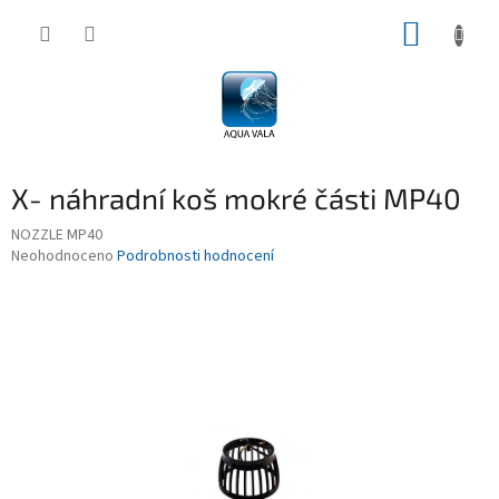
Přejít
NÁKUP
na
obsah
KOŠÍK
X- náhradní koš mokré části MP40
NOZZLE MP40
Průměrné
Neohodnoceno
Podrobnosti hodnocení
hodnocení
produktu
je
0,0
z
5
hvězdiček.