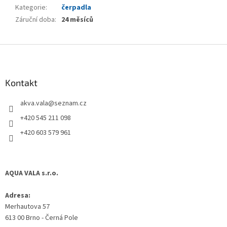
Kategorie
:
čerpadla
Záruční doba
:
24 měsíců
Z
á
p
a
Kontakt
t
akva.vala
@
seznam.cz
í
+420 545 211 098
+420 603 579 961
AQUA VALA s.r.o.
Adresa:
Merhautova 57
613 00 Brno - Černá Pole