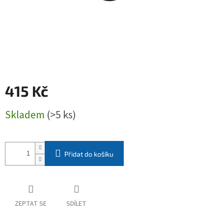
415 Kč
Měrná
Skladem
(>5 ks)
cena:
Přidat do košíku
ZEPTAT SE
SDÍLET