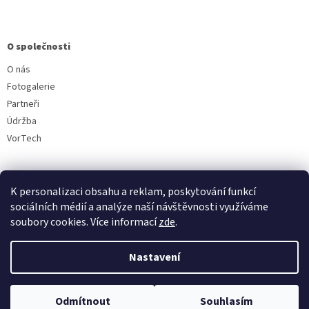
O společnosti
O nás
Fotogalerie
Partneři
Údržba
VorTech
K personalizaci obsahu a reklam, poskytování funkcí
sociálních médií a analýze naší návštěvnosti využíváme
soubory cookies. Více informací
zde
.
Vytvořil Shoptet
Nastavení
Copyright 2026
Aquavala.cz
. Všechna práva vyhrazena.
Upravit
Odmítnout
Souhlasím
nastavení cookies