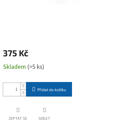
375 Kč
Měrná
Skladem
(>5 ks)
cena:
Přidat do košíku
ZEPTAT SE
SDÍLET