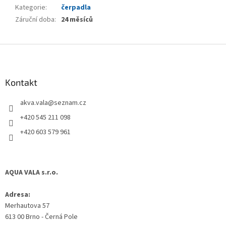
Kategorie
:
čerpadla
Záruční doba
:
24 měsíců
Z
á
p
a
Kontakt
t
akva.vala
@
seznam.cz
í
+420 545 211 098
+420 603 579 961
AQUA VALA s.r.o.
Adresa:
Merhautova 57
613 00 Brno - Černá Pole