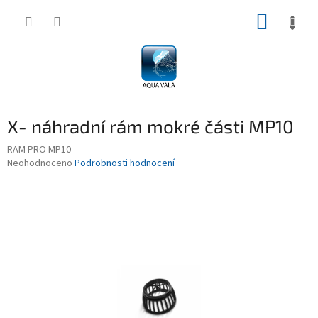
Přejít
NÁKUP
na
obsah
KOŠÍK
X- náhradní rám mokré části MP10
RAM PRO MP10
Průměrné
Neohodnoceno
Podrobnosti hodnocení
hodnocení
produktu
je
0,0
z
5
hvězdiček.