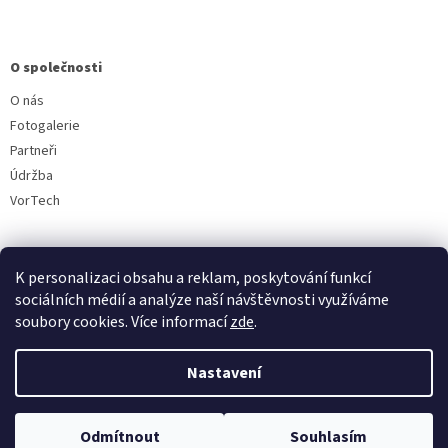
O společnosti
O nás
Fotogalerie
Partneři
Údržba
VorTech
K personalizaci obsahu a reklam, poskytování funkcí
sociálních médií a analýze naší návštěvnosti využíváme
soubory cookies. Více informací
zde
.
Vytvořil Shoptet
Nastavení
Copyright 2026
Aquavala.cz
. Všechna práva vyhrazena.
Upravit
Odmítnout
Souhlasím
nastavení cookies