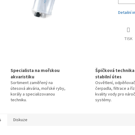
Detailní 
TISK
Specialista na mořskou
Špičková technika
akvaristiku
stabilní útes
Sortiment zaměřený na
Osvětlení, odpěňovač
útesová akvária, mořské ryby,
čerpadla, filtrace a ří
korály a specializovanou
kvality vody pro náro
techniku.
systémy.
s
Diskuze