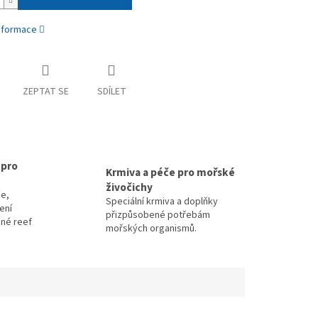
informace
ZEPTAT SE
SDÍLET
 pro
Krmiva a péče pro mořské
živočichy
e,
Speciální krmiva a doplňky
zení
přizpůsobené potřebám
čné reef
mořských organismů.