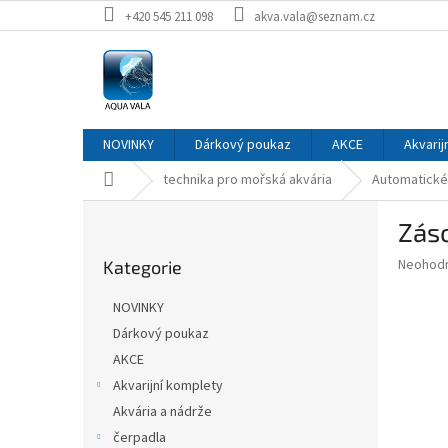
Přejít
+420 545 211 098
akva.vala@seznam.cz
na
obsah
NOVINKY
Dárkový poukaz
AKCE
Akvarij
Domů
technika pro mořská akvária
Automatické
P
Záso
o
Přeskočit
s
Průměr
Neohod
Kategorie
kategorie
t
hodnoce
r
produkt
NOVINKY
a
je
Dárkový poukaz
0,0
n
z
AKCE
n
5
í
Akvarijní komplety
hvězdič
p
Akvária a nádrže
a
čerpadla