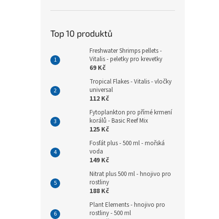
Top 10 produktů
Freshwater Shrimps pellets -
Vitalis - peletky pro krevetky
69 Kč
Tropical Flakes - Vitalis - vločky
universal
112 Kč
Fytoplankton pro přímé krmení
korálů - Basic Reef Mix
125 Kč
Fosfát plus - 500 ml - mořská
voda
149 Kč
Nitrat plus 500 ml - hnojivo pro
rostliny
188 Kč
Plant Elements - hnojivo pro
rostliny - 500 ml