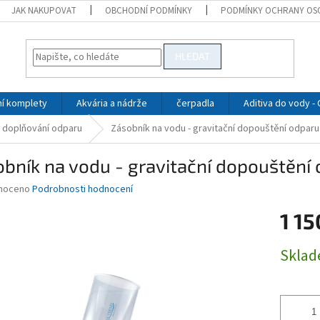
JAK NAKUPOVAT
OBCHODNÍ PODMÍNKY
PODMÍNKY OCHRANY OS
HLEDAT
ní komplety
Akvária a nádrže
čerpadla
Aditiva do vody -
 doplňování odparu
Zásobník na vodu - gravitační dopouštění odparu -
bník na vodu - gravitační dopouštění o
né
noceno
Podrobnosti hodnocení
ní
1 15
u
Měrná
Skla
cena:
ek.