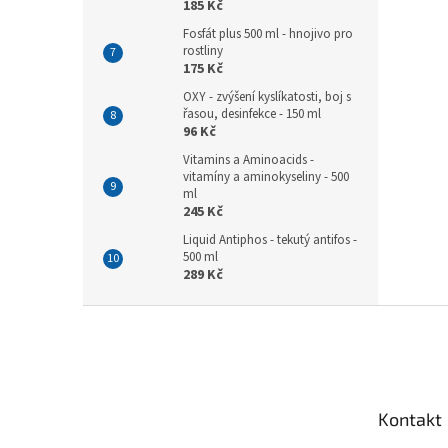
185 Kč
Fosfát plus 500 ml - hnojivo pro
rostliny
175 Kč
OXY - zvýšení kyslíkatosti, boj s
řasou, desinfekce - 150 ml
96 Kč
Vitamins a Aminoacids -
vitamíny a aminokyseliny - 500
ml
245 Kč
Liquid Antiphos - tekutý antifos -
500 ml
289 Kč
Z
á
p
a
t
Kontakt
í