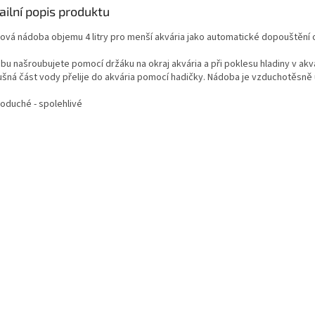
ailní popis produktu
lová nádoba objemu 4 litry pro menší akvária jako automatické dopouštění 
bu našroubujete pomocí držáku na okraj akvária a při poklesu hladiny v akv
lušná část vody přelije do akvária pomocí hadičky. Nádoba je vzduchotěsně
oduché - spolehlivé