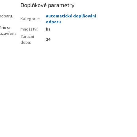
Doplňkové parametry
odparu.
Automatické doplňování
Kategorie
:
odparu
áriu se
množství
:
ks
 uzavřena.
Záruční
24
doba
: