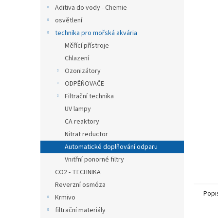
n
Aditiva do vody - Chemie
e
osvětlení
l
technika pro mořská akvária
Měřící přístroje
Chlazení
Ozonizátory
ODPĚŇOVAČE
Filtrační technika
UV lampy
CA reaktory
Nitrat reductor
Automatické doplňování odparu
Vnitřní ponorné filtry
CO2 - TECHNIKA
Reverzní osmóza
Popi
Krmivo
filtrační materiály