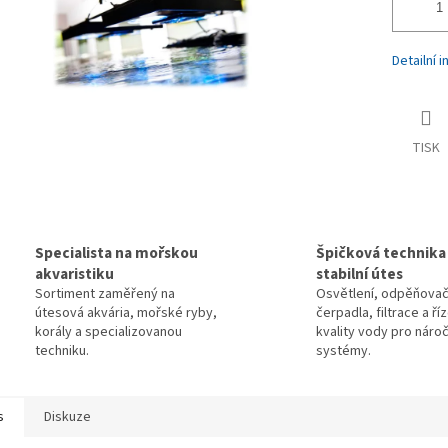
Detailní 
TISK
Specialista na mořskou
Špičková technika
akvaristiku
stabilní útes
Sortiment zaměřený na
Osvětlení, odpěňovač
útesová akvária, mořské ryby,
čerpadla, filtrace a ří
korály a specializovanou
kvality vody pro náro
techniku.
systémy.
s
Diskuze