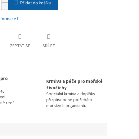
Přidat do košíku
informace
ZEPTAT SE
SDÍLET
 pro
Krmiva a péče pro mořské
živočichy
e,
Speciální krmiva a doplňky
zení
přizpůsobené potřebám
čné reef
mořských organismů.