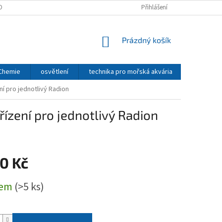
OBNÍCH ÚDAJŮ
Přihlášení
NÁKUPNÍ
Prázdný košík
KOŠÍK
 Chemie
osvětlení
technika pro mořská akvária
CO2 - TE
ní pro jednotlivý Radion
ízení pro jednotlivý Radion
0 Kč
dem
(>5 ks)