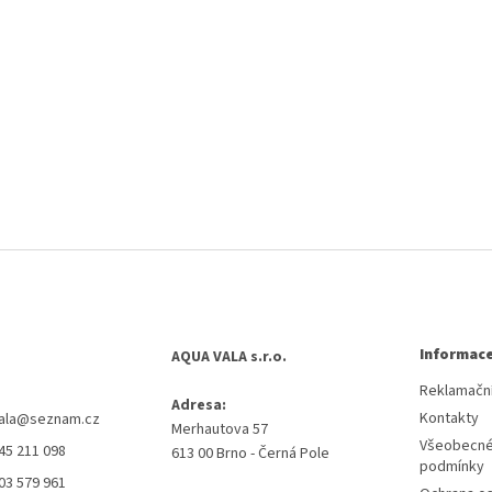
Informace
AQUA VALA s.r.o.
Reklamační
Adresa:
Kontakty
ala
@
seznam.cz
Merhautova 57
Všeobecné
45 211 098
613 00 Brno - Černá Pole
podmínky
03 579 961