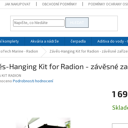
JAK NAKUPOVAT
OBCHODNÍ PODMÍNKY
PODMÍNKY OCHRANY OS
HLEDAT
ní komplety
Akvária a nádrže
čerpadla
Aditiva do vody -
coTech Marine - Radion
Závěs-Hanging Kit for Radion - závěsné zaříze
s-Hanging Kit for Radion - závěsné zař
 KIT RADION
né
noceno
Podrobnosti hodnocení
ní
1 69
u
Měrná
Skla
cena:
ek.