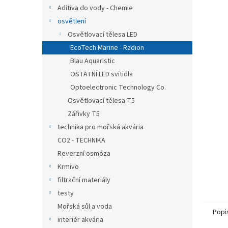
n
Aditiva do vody - Chemie
e
osvětlení
l
Osvětlovací tělesa LED
EcoTech Marine - Radion
Blau Aquaristic
OSTATNÍ LED svítidla
Optoelectronic Technology Co.
Osvětlovací tělesa T5
Zářivky T5
technika pro mořská akvária
CO2 - TECHNIKA
Reverzní osmóza
Krmivo
filtrační materiály
testy
Mořská sůl a voda
Popi
interiér akvária