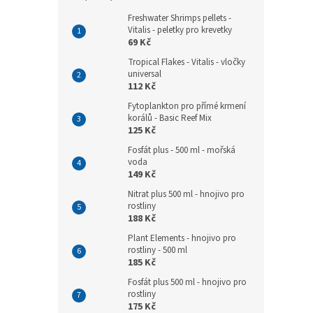
Freshwater Shrimps pellets -
Vitalis - peletky pro krevetky
69 Kč
Tropical Flakes - Vitalis - vločky
universal
112 Kč
Fytoplankton pro přímé krmení
korálů - Basic Reef Mix
125 Kč
Fosfát plus - 500 ml - mořská
voda
149 Kč
Nitrat plus 500 ml - hnojivo pro
rostliny
188 Kč
Plant Elements - hnojivo pro
rostliny - 500 ml
185 Kč
Fosfát plus 500 ml - hnojivo pro
rostliny
175 Kč