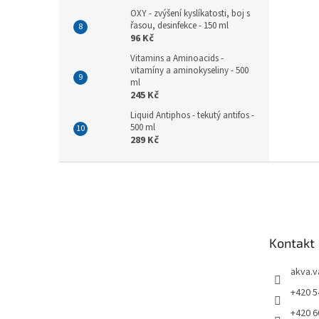
OXY - zvýšení kyslíkatosti, boj s
řasou, desinfekce - 150 ml
96 Kč
Vitamins a Aminoacids -
vitamíny a aminokyseliny - 500
ml
245 Kč
Liquid Antiphos - tekutý antifos -
500 ml
289 Kč
Z
á
p
a
t
Kontakt
í
akva.v
+420 5
+420 6