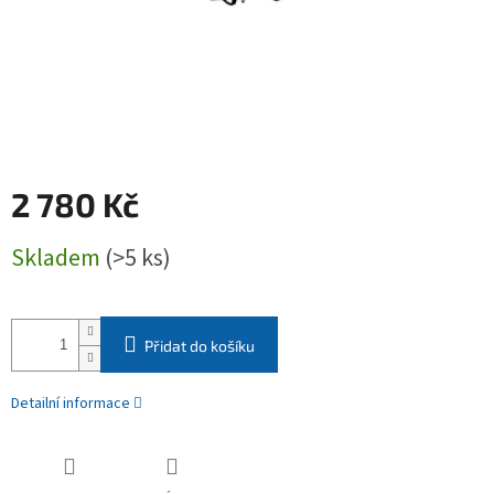
2 780 Kč
Měrná
Skladem
(>5 ks)
cena:
Přidat do košíku
Detailní informace