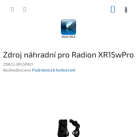
Přejít
NÁKUP
na
obsah
KOŠÍK
Zdroj náhradní pro ¨Radion XR15wPro
ZDROJ XR15PRO
Průměrné
Neohodnoceno
Podrobnosti hodnocení
hodnocení
produktu
je
0,0
z
5
hvězdiček.