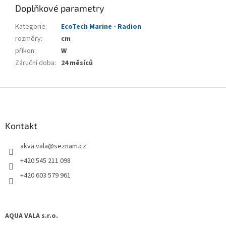
Doplňkové parametry
Kategorie
:
EcoTech Marine - Radion
rozměry
:
cm
příkon
:
W
Záruční doba
:
24 měsíců
Z
á
p
a
Kontakt
t
akva.vala
@
seznam.cz
í
+420 545 211 098
+420 603 579 961
AQUA VALA s.r.o.