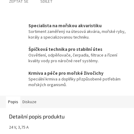
ZEPTAT SE
SDÍLET
Specialista na mořskou akvaristiku
Sortiment zaměřený na útesová akvária, mořské ryby,
korály a specializovanou techniku.
Špičková technika pro stabilní útes
Osvětlení, odpěňovače, čerpadla, filtrace a řízení
kvality vody pro náročné reef systémy.
Krmiva a péče pro mořské živočichy
Speciální krmiva a doplňky přizpůsobené potřebám
mořských organismů.
Popis
Diskuze
Detailní popis produktu
24 V, 3,75 A