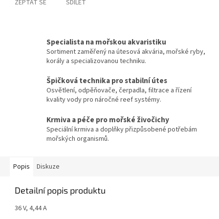
ZEPTAT SE
SDÍLET
Specialista na mořskou akvaristiku
Sortiment zaměřený na útesová akvária, mořské ryby,
korály a specializovanou techniku.
Špičková technika pro stabilní útes
Osvětlení, odpěňovače, čerpadla, filtrace a řízení
kvality vody pro náročné reef systémy.
Krmiva a péče pro mořské živočichy
Speciální krmiva a doplňky přizpůsobené potřebám
mořských organismů.
Popis
Diskuze
Detailní popis produktu
36 V, 4,44 A