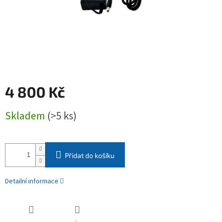
4 800 Kč
Měrná
Skladem
(>5 ks)
cena:
Přidat do košíku
Detailní informace