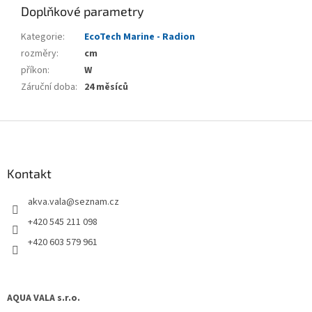
Doplňkové parametry
Kategorie
:
EcoTech Marine - Radion
rozměry
:
cm
příkon
:
W
Záruční doba
:
24 měsíců
Z
á
p
a
Kontakt
t
akva.vala
@
seznam.cz
í
+420 545 211 098
+420 603 579 961
AQUA VALA s.r.o.