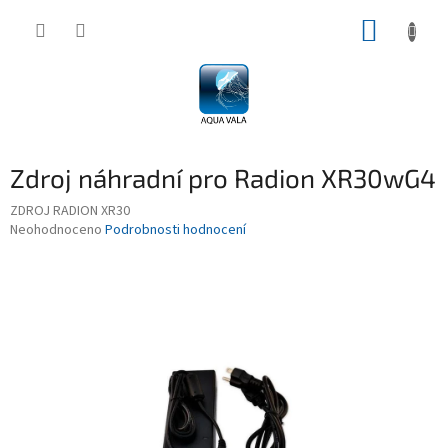
Přejít
NÁKUP
na
obsah
KOŠÍK
Zdroj náhradní pro Radion XR30wG4
ZDROJ RADION XR30
Průměrné
Neohodnoceno
Podrobnosti hodnocení
hodnocení
produktu
je
0,0
z
5
hvězdiček.