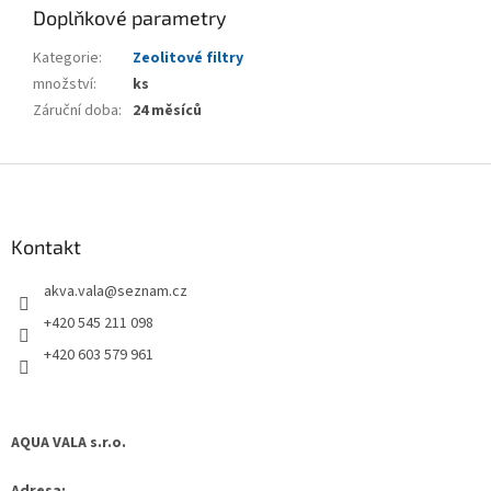
Doplňkové parametry
Kategorie
:
Zeolitové filtry
množství
:
ks
Záruční doba
:
24 měsíců
Z
á
p
a
Kontakt
t
akva.vala
@
seznam.cz
í
+420 545 211 098
+420 603 579 961
AQUA VALA s.r.o.