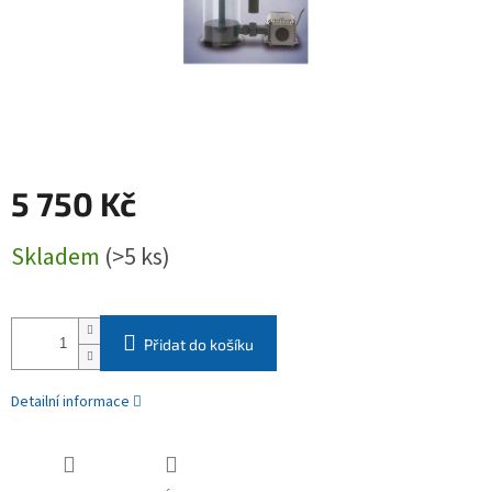
5 750 Kč
Měrná
Skladem
(>5 ks)
cena:
Přidat do košíku
Detailní informace