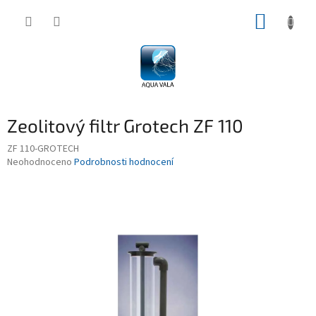
Přejít
NÁKUP
na
obsah
KOŠÍK
Zeolitový filtr Grotech ZF 110
ZF 110-GROTECH
Průměrné
Neohodnoceno
Podrobnosti hodnocení
hodnocení
produktu
je
0,0
z
5
hvězdiček.