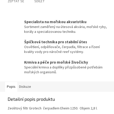
ZEPTAT SE
SDÍLET
Specialista na mořskou akvaristiku
Sortiment zaměřený na útesová akvária, mořské ryby,
korály a specializovanou techniku.
Špičková technika pro stabilní útes
Osvětlení, odpěňovače, čerpadla, filtrace a řízení
kvality vody pro náročné reef systémy.
Krmiva a péče pro mořské živočichy
Speciální krmiva a doplňky přizpůsobené potřebám
mořských organismů.
Popis
Diskuze
Detailní popis produktu
Zeolitový filtr Grotech čerpadlem Eheim 1250. Objem 2,8 l.